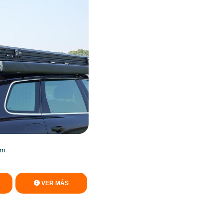
2m
VER MÁS