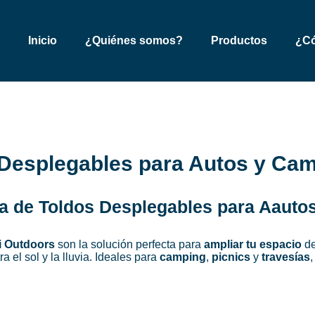
Inicio
Inicio
¿Quiénes somos?
Productos
¿Có
¿Quiénes somos?
Productos
¿Cómo comprar en Faydi Outdoors?
Contacto
Desplegables para Autos y Ca
ta de Toldos Desplegables para Aauto
i Outdoors
son la solución perfecta para
ampliar tu espacio
de
a el sol y la lluvia. Ideales para
camping
,
picnics
y
travesías